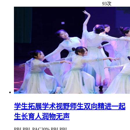
93次
学生拓展学术视野师生双向精进一起
生长育人润物无声
PBLPBL PAC30% PBLPBL...