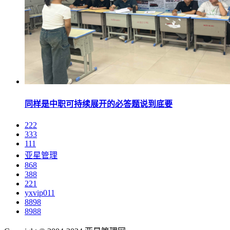
同样是中职可持续展开的必答题说到底要
222
333
111
亚星管理
868
388
221
yxvip011
8898
8988