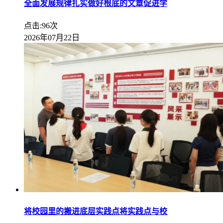
全面发展规律扎实做好根底的文章促进学
点击:96次
2026年07月22日
将校园里的搬进底层实践点将实践点与校