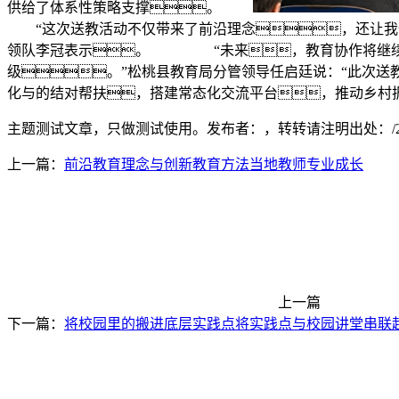
供给了体系性策略支撑。
“这次送教活动不仅带来了前沿理念，还让我们
领队李冠表示。 “未来，教育协作将继续聚
级。”松桃县教育局分管领导任启廷说：“此
化与的结对帮扶，搭建常态化交流平台，推动乡村
主题测试文章，只做测试使用。发布者：，转转请注明出处：
/
上一篇：
前沿教育理念与创新教育方法当地教师专业成长
上一篇
下一篇：
将校园里的搬进底层实践点将实践点与校园讲堂串联