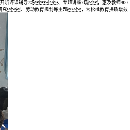
评课辅导7场、专题讲座7场，惠及教师900
研究、劳动教育规划等主题，为松桃教育提质增效