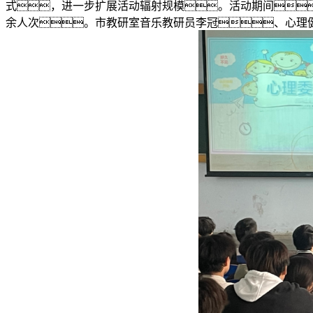
式，进一步扩展活动辐射规模。活动期间
余人次。市教研室音乐教研员李冠、心理