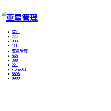
首页
222
333
111
亚星管理
868
388
221
yxvip011
8898
8988