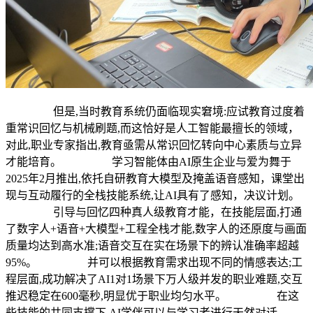
但是,当时教育系统仍面临现实窘境:应试教育过度着
重常识回忆与机械刷题,而这恰好是人工智能最擅长的领域，
对此,职业专家指出,教育亟需从常识回忆转向中心素质与立异
才能培育。 学习智能体由AI原生企业与爱为舞于
2025年2月推出,依托自研教育大模型及掩盖语音感知，课堂出
现与互动履行的全栈技能系统,让AI具有了感知，决议计划。
引导与回忆四种真人级教育才能，在技能层面,打通
了数字人+语音+大模型+工程全栈才能,数字人的还原度与画面
质量均达到高水准;语音交互在实在场景下的辨认准确率超越
95%。 并可以根据教育需求出现不同的情感表达;工
程层面,成功解决了AI1对1场景下万人级并发的职业难题,交互
推迟稳定在600毫秒,明显优于职业均匀水平。 在这
些技能的共同支撑下,AI学伴可以与学习者进行天然对话——